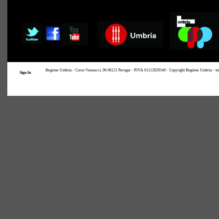
Regione Umbria - Corso Vannucci, 96 06121 Perugia - P.IVA 01212820540 - Copyright Regione Umbria - tutti i
Sign In