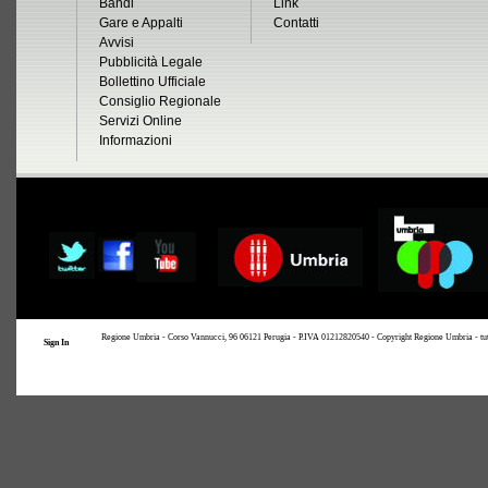
Bandi
Link
Gare e Appalti
Contatti
Avvisi
Pubblicità Legale
Bollettino Ufficiale
Consiglio Regionale
Servizi Online
Informazioni
Regione Umbria - Corso Vannucci, 96 06121 Perugia - P.IVA 01212820540 - Copyright Regione Umbria - tutti i
Sign In