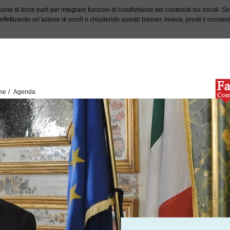
ione di terze parti per integrare funzioni di condivisione dei contenuti sui social. S
fettuando un’azione di scroll o chiudendo questo banner, invece, presti il consenso 
me
Agenda