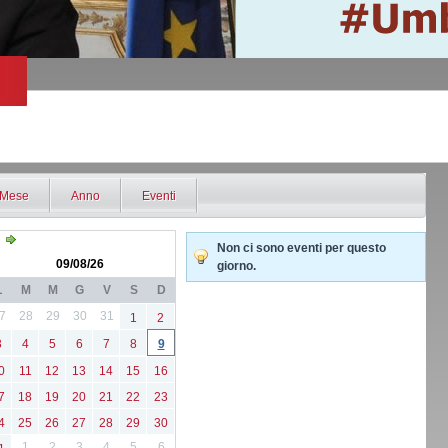
Mese
Anno
Eventi
Non ci sono eventi per questo
09/08/26
giorno.
L
M
M
G
V
S
D
7
28
29
30
31
1
2
3
4
5
6
7
8
9
0
11
12
13
14
15
16
7
18
19
20
21
22
23
4
25
26
27
28
29
30
1
2
3
4
5
6