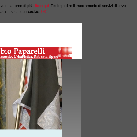
e vuoi saperne di più
clicca qui
. Per impedire il tracciamento di servizi di terze
all’uso di tutti i cookie.
OK
Salta al Contenuto