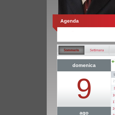
Agenda
Sommario
Settimana
domenica
9
2
1
1
2
ago