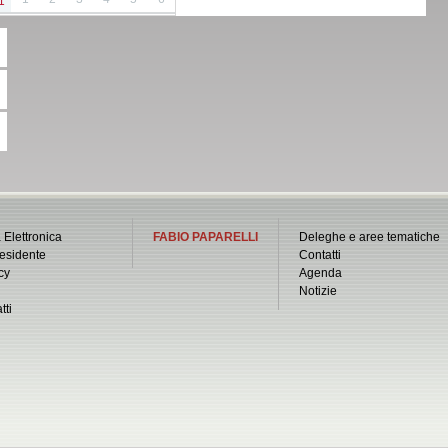
1
 Elettronica
FABIO PAPARELLI
Deleghe e aree tematiche
esidente
Contatti
cy
Agenda
Notizie
tti