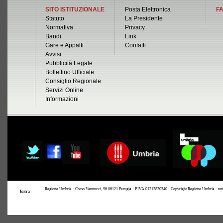
SITO ISTITUZIONALE
Posta Elettronica
FA
Statuto
La Presidente
Normativa
Privacy
Bandi
Link
Gare e Appalti
Contatti
Avvisi
Pubblicità Legale
Bollettino Ufficiale
Consiglio Regionale
Servizi Online
Informazioni
Regione Umbria - Corso Vannucci, 96 06121 Perugia - P.IVA 01212820540 - Copyright Regione Umbria - tutti i 
Entra