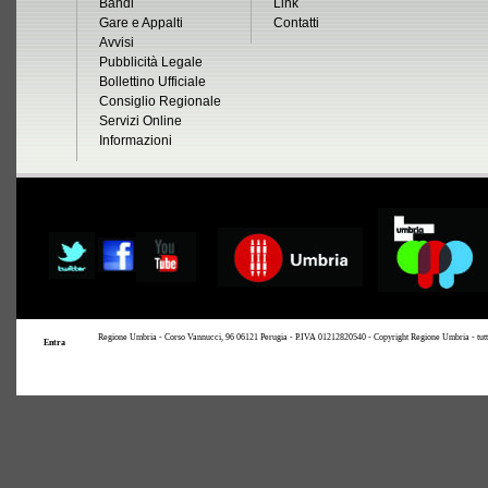
Bandi
Link
Gare e Appalti
Contatti
Avvisi
Pubblicità Legale
Bollettino Ufficiale
Consiglio Regionale
Servizi Online
Informazioni
Regione Umbria - Corso Vannucci, 96 06121 Perugia - P.IVA 01212820540 - Copyright Regione Umbria - tutti i 
Entra