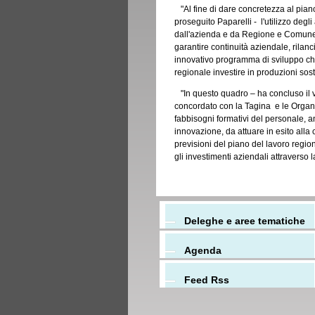
"Al fine di dare concretezza al piano
proseguito Paparelli - l'utilizzo deg
dall'azienda e da Regione e Comune,
garantire continuità aziendale, rila
innovativo programma di sviluppo che 
regionale investire in produzioni sos
"In questo quadro – ha concluso il v
concordato con la Tagina e le Organizz
fabbisogni formativi del personale, a
innovazione, da attuare in esito alla
previsioni del piano del lavoro regio
gli investimenti aziendali attraverso 
Deleghe e aree tematiche
Agenda
Feed Rss