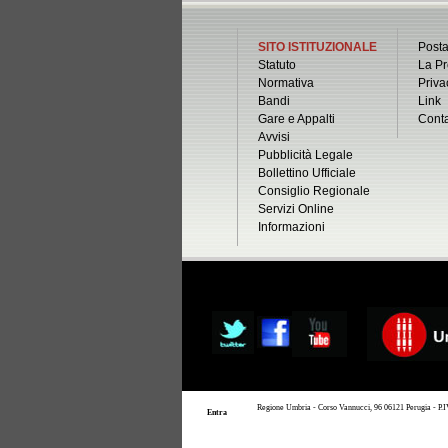
SITO ISTITUZIONALE
Posta
Statuto
La Pr
Normativa
Priva
Bandi
Link
Gare e Appalti
Conta
Avvisi
Pubblicità Legale
Bollettino Ufficiale
Consiglio Regionale
Servizi Online
Informazioni
Regione Umbria - Corso Vannucci, 96 06121 Perugia - P.IVA
Entra