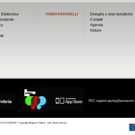
 Elettronica
FABIO PAPARELLI
Deleghe e aree tematiche
esidente
Contatti
cy
Agenda
Notizie
tti
PEC:
regione.giunta@postacert.
 01212820540 - Copyright Regione Umbria - tutti i diritti riservati