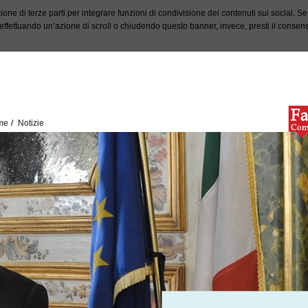
ione di terze parti per integrare funzioni di condivisione dei contenuti sui social. S
fettuando un’azione di scroll o chiudendo questo banner, invece, presti il consenso 
me
Notizie