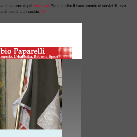
e vuoi saperne di più
clicca qui
. Per impedire il tracciamento di servizi di terze
all’uso di tutti i cookie.
OK
Salta al Contenuto