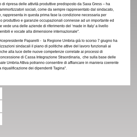
 di ripresa delle attività produttive predisposto da Saxa Gress – ha
li ammortizzatori sociali, come da sempre rappresentato dal sindacato,
 rappresenta in questa prima fase la condizione necessaria per
ncio produttivo e garanzie occupazionali connesse ad un importante ed
vede una delle aziende di riferimento del ‘made in Italy' a livello
tenibili e vocate alla dimensione internazionale".
icepresidente Paparelli - la Regione Umbria già lo scorso 7 giugno ha
azioni sindacali il piano di politiche attive del lavoro funzionali ai
nche alla luce delle nuove competenze correlate ai processi di
 concessione di Cassa Integrazione Straordinaria, che sulla base delle
nale Umbria Attiva potranno consentire di affiancare in maniera coerente
la riqualificazione dei dipendenti Tagina".