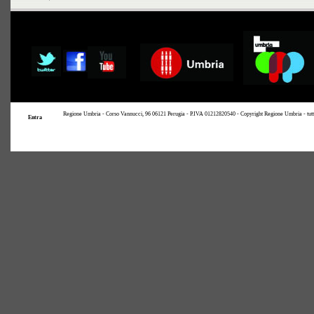
Regione Umbria - Corso Vannucci, 96 06121 Perugia - P.IVA 01212820540 - Copyright Regione Umbria - tutti i 
Entra