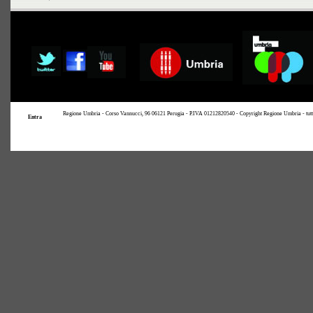
Regione Umbria - Corso Vannucci, 96 06121 Perugia - P.IVA 01212820540 - Copyright Regione Umbria - tutti i 
Entra