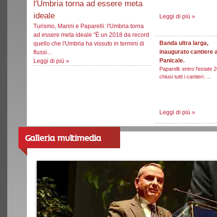
l'Umbria torna ad essere meta
ideale
Leggi di più
»
Turismo, Marini e Paparelli: l'Umbria torna
ad essere meta ideale "È un 2018 da record
Banda ultra larga,
quello che l'Umbria ha vissuto in termini di
inaugurato cantiere 
flussi...
Panicale.
Leggi di più
»
Paparelli: entro l'estate 
chiusi tutti i cantieri. ...
Leggi di più
»