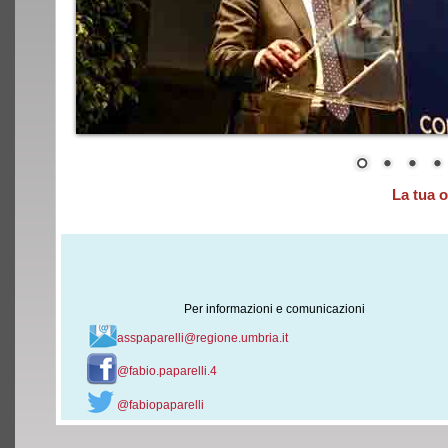
La tua 
Per informazioni e comunicazioni
asspaparelli@regione.umbria.it
@fabio.paparelli.4
@fabiopaparelli