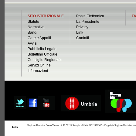
SITO ISTITUZIONALE
Posta Elettronica
FA
Statuto
La Presidente
Normativa
Privacy
Bandi
Link
Gare e Appalti
Contatti
Avvisi
Pubblicità Legale
Bollettino Ufficiale
Consiglio Regionale
Servizi Online
Informazioni
Regione Umbria - Corso Vannucci, 96 06121 Perugia - P.IVA 01212820540 - Copyright Regione Umbria - tutti i 
Entra