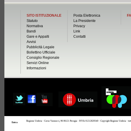
SITO ISTITUZIONALE
Posta Elettronica
FA
Statuto
La Presidente
Normativa
Privacy
Bandi
Link
Gare e Appalti
Contatti
Avvisi
Pubblicità Legale
Bollettino Ufficiale
Consiglio Regionale
Servizi Online
Informazioni
Regione Umbria - Corso Vannucci, 96 06121 Perugia - P.IVA 01212820540 - Copyright Regione Umbria - tutti i 
Entra