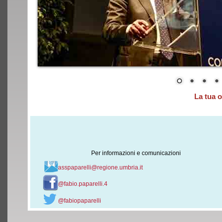
La tua 
Per informazioni e comunicazioni
asspaparelli@regione.umbria.it
@fabio.paparelli.4
@fabiopaparelli