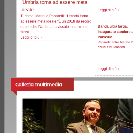
l'Umbria torna ad essere meta
ideale
Leggi di più
»
Turismo, Marini e Paparelli: l'Umbria torna
ad essere meta ideale "È un 2018 da record
Banda ultra larga,
quello che l'Umbria ha vissuto in termini di
inaugurato cantiere 
flussi...
Panicale.
Leggi di più
»
Paparelli: entro l'estate 
chiusi tutti i cantieri. ...
Leggi di più
»