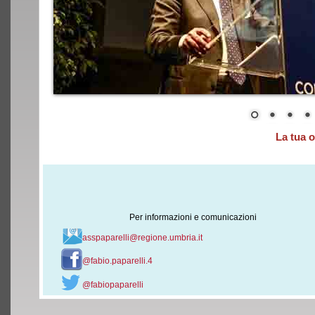
La tua 
Per informazioni e comunicazioni
asspaparelli@regione.umbria.it
@fabio.paparelli.4
@fabiopaparelli