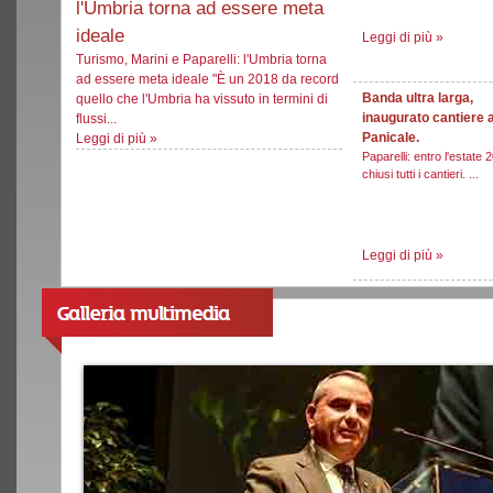
l'Umbria torna ad essere meta
ideale
Leggi di più
»
Turismo, Marini e Paparelli: l'Umbria torna
ad essere meta ideale "È un 2018 da record
Banda ultra larga,
quello che l'Umbria ha vissuto in termini di
inaugurato cantiere 
flussi...
Panicale.
Leggi di più
»
Paparelli: entro l'estate 
chiusi tutti i cantieri. ...
Leggi di più
»