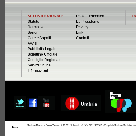
SITO ISTITUZIONALE
Posta Elettronica
FA
Statuto
La Presidente
Normativa
Privacy
Bandi
Link
Gare e Appalti
Contatti
Avvisi
Pubblicità Legale
Bollettino Ufficiale
Consiglio Regionale
Servizi Online
Informazioni
Regione Umbria - Corso Vannucci, 96 06121 Perugia - P.IVA 01212820540 - Copyright Regione Umbria - tutti i 
Entra