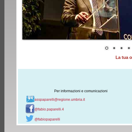
La tua 
Per informazioni e comunicazioni
asspaparelli@regione.umbria.it
@fabio.paparelli.4
@fabiopaparelli