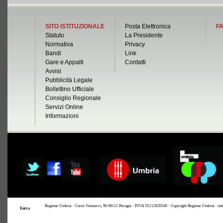
SITO ISTITUZIONALE
Posta Elettronica
FA
Statuto
La Presidente
Normativa
Privacy
Bandi
Link
Gare e Appalti
Contatti
Avvisi
Pubblicità Legale
Bollettino Ufficiale
Consiglio Regionale
Servizi Online
Informazioni
Regione Umbria - Corso Vannucci, 96 06121 Perugia - P.IVA 01212820540 - Copyright Regione Umbria - tutti i 
Entra