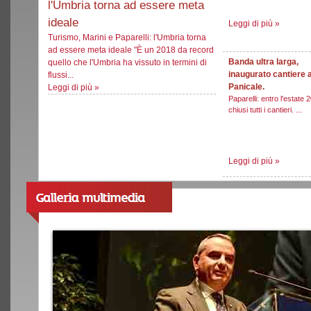
l'Umbria torna ad essere meta
ideale
Leggi di più
»
Turismo, Marini e Paparelli: l'Umbria torna
ad essere meta ideale "È un 2018 da record
Banda ultra larga,
quello che l'Umbria ha vissuto in termini di
inaugurato cantiere 
flussi...
Panicale.
Leggi di più
»
Paparelli: entro l'estate 
chiusi tutti i cantieri. ...
Leggi di più
»