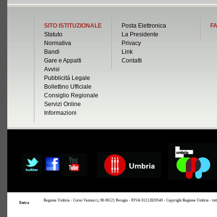
SITO ISTITUZIONALE
Posta Elettronica
FA
Statuto
La Presidente
Normativa
Privacy
Bandi
Link
Gare e Appalti
Contatti
Avvisi
Pubblicità Legale
Bollettino Ufficiale
Consiglio Regionale
Servizi Online
Informazioni
Regione Umbria - Corso Vannucci, 96 06121 Perugia - P.IVA 01212820540 - Copyright Regione Umbria - tutti i 
Entra