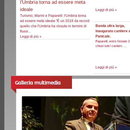
l'Umbria torna ad essere meta
ideale
Leggi di più
»
Turismo, Marini e Paparelli: l'Umbria torna
ad essere meta ideale "È un 2018 da record
Banda ultra larga,
quello che l'Umbria ha vissuto in termini di
inaugurato cantiere 
flussi...
Panicale.
Leggi di più
»
Paparelli: entro l'estate 
chiusi tutti i cantieri. ...
Leggi di più
»