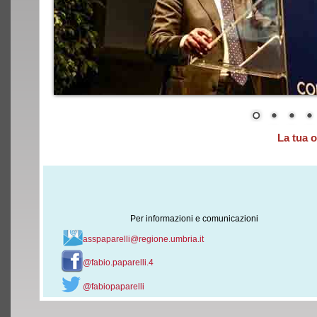
La tua 
Per informazioni e comunicazioni
asspaparelli@regione.umbria.it
@fabio.paparelli.4
@fabiopaparelli