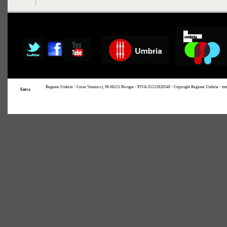
Regione Umbria - Corso Vannucci, 96 06121 Perugia - P.IVA 01212820540 - Copyright Regione Umbria - tutti i 
Entra