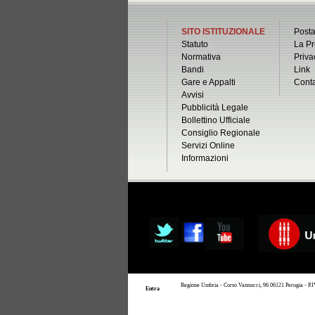
SITO ISTITUZIONALE
Posta
Statuto
La Pr
Normativa
Priva
Bandi
Link
Gare e Appalti
Conta
Avvisi
Pubblicità Legale
Bollettino Ufficiale
Consiglio Regionale
Servizi Online
Informazioni
Regione Umbria - Corso Vannucci, 96 06121 Perugia - P.IVA
Entra