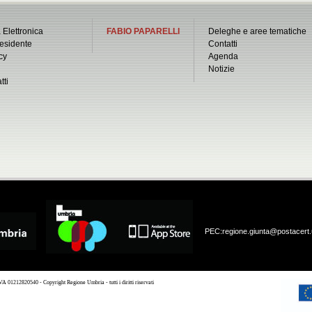
 Elettronica
FABIO PAPARELLI
Deleghe e aree tematiche
esidente
Contatti
cy
Agenda
Notizie
tti
PEC:
regione.giunta@postacert.
 01212820540 - Copyright Regione Umbria - tutti i diritti riservati