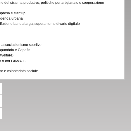
one del sistema produttivo, politiche per artigianato e cooperazione
mpresa e start up
 Agenda urbana
diffusione banda larga, superamento divario digitale
ed associazionismo sportivo
ppumbria e Gepafin.
(Welfare).
a e per i giovani.
 e volontariato sociale.