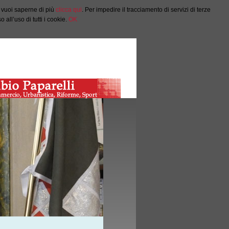
e vuoi saperne di più
clicca qui
. Per impedire il tracciamento di servizi di terze
all’uso di tutti i cookie.
OK
Salta al Contenuto