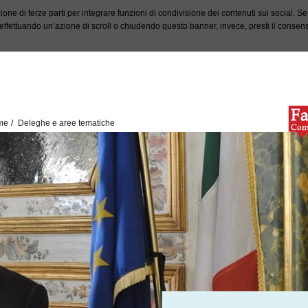
ione di terze parti per integrare funzioni di condivisione dei contenuti sui social. S
fettuando un’azione di scroll o chiudendo questo banner, invece, presti il consenso 
me
Deleghe e aree tematiche