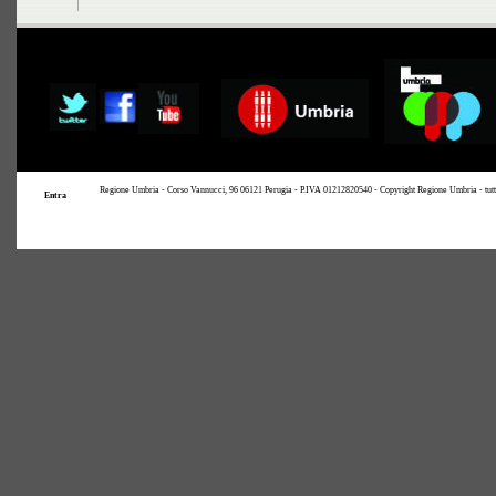
Regione Umbria - Corso Vannucci, 96 06121 Perugia - P.IVA 01212820540 - Copyright Regione Umbria - tutti i 
Entra