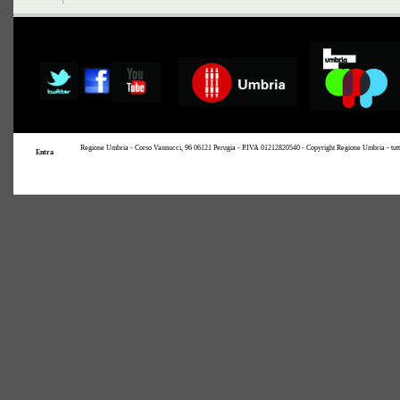
Regione Umbria - Corso Vannucci, 96 06121 Perugia - P.IVA 01212820540 - Copyright Regione Umbria - tutti i 
Entra