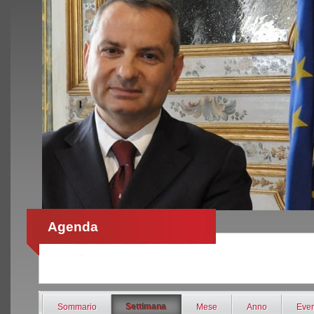
Agenda
Sommario
Settimana
Mese
Anno
Even