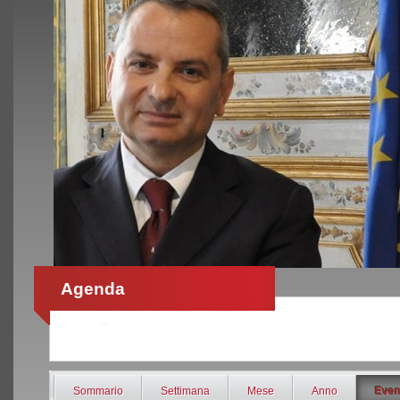
Agenda
Sommario
Settimana
Mese
Anno
Even