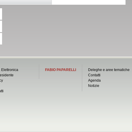
 Elettronica
FABIO PAPARELLI
Deleghe e aree tematiche
esidente
Contatti
cy
Agenda
Notizie
tti