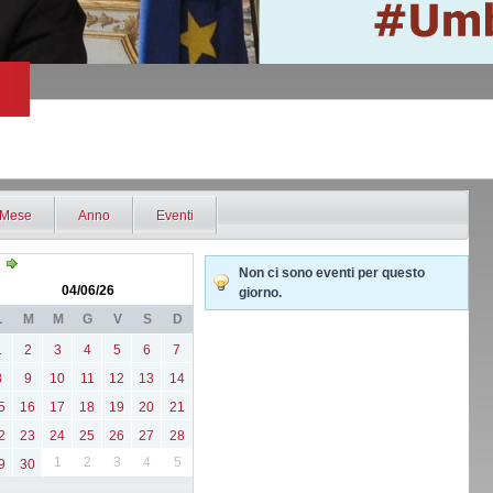
Mese
Anno
Eventi
Non ci sono eventi per questo
04/06/26
giorno.
L
M
M
G
V
S
D
1
2
3
4
5
6
7
8
9
10
11
12
13
14
5
16
17
18
19
20
21
2
23
24
25
26
27
28
1
2
3
4
5
9
30