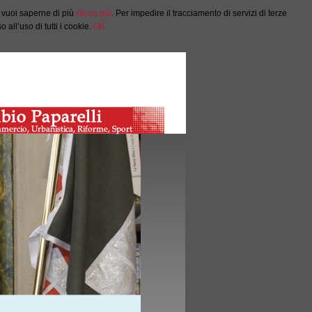
e vuoi saperne di più
clicca qui
. Per impedire il tracciamento di servizi di terze
all’uso di tutti i cookie.
OK
Salta al Contenuto