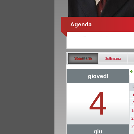
Agenda
Sommario
Settimana
giovedì
4
1
2
2
giu