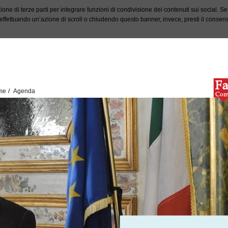
ione di terze parti per integrare funzioni di condivisione dei contenuti sui social. S
fettuando un’azione di scroll o chiudendo questo banner, invece, presti il consenso 
me
Agenda