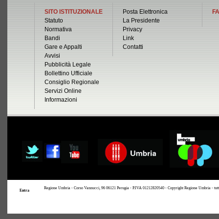
SITO ISTITUZIONALE
Posta Elettronica
FA
Statuto
La Presidente
Normativa
Privacy
Bandi
Link
Gare e Appalti
Contatti
Avvisi
Pubblicità Legale
Bollettino Ufficiale
Consiglio Regionale
Servizi Online
Informazioni
Regione Umbria - Corso Vannucci, 96 06121 Perugia - P.IVA 01212820540 - Copyright Regione Umbria - tutti i 
Entra