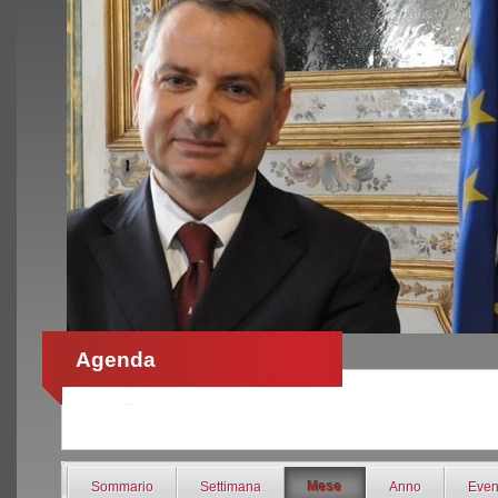
Agenda
Sommario
Settimana
Mese
Anno
Even