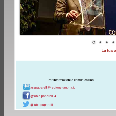
La tua 
Per informazioni e comunicazioni
asspaparelli@regione.umbria.it
@fabio.paparelli.4
@fabiopaparelli