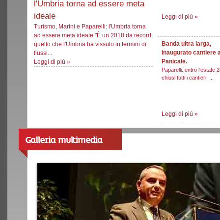
l'Umbria torna ad essere meta
ideale
Leggi di più
»
Turismo, Marini e Paparelli: l'Umbria torna
ad essere meta ideale "È un 2018 da record
Banda ultra larga,
quello che l'Umbria ha vissuto in termini di
inaugurato cantiere 
flussi...
Panicale.
Leggi di più
»
Paparelli: entro l'estate 
chiusi tutti i cantieri. ...
Leggi di più
»