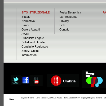
SITO ISTITUZIONALE
Posta Elettronica
FA
Statuto
La Presidente
Normativa
Privacy
Bandi
Link
Gare e Appalti
Contatti
Avvisi
Pubblicità Legale
Bollettino Ufficiale
Consiglio Regionale
Servizi Online
Informazioni
Regione Umbria - Corso Vannucci, 96 06121 Perugia - P.IVA 01212820540 - Copyright Regione Umbria - tutti i 
Entra