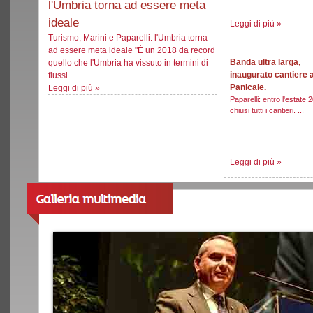
l'Umbria torna ad essere meta
ideale
Leggi di più
»
Turismo, Marini e Paparelli: l'Umbria torna
ad essere meta ideale "È un 2018 da record
Banda ultra larga,
quello che l'Umbria ha vissuto in termini di
inaugurato cantiere 
flussi...
Panicale.
Leggi di più
»
Paparelli: entro l'estate 
chiusi tutti i cantieri. ...
Leggi di più
»