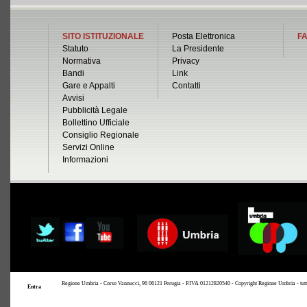
SITO ISTITUZIONALE
Posta Elettronica
FA
Statuto
La Presidente
Normativa
Privacy
Bandi
Link
Gare e Appalti
Contatti
Avvisi
Pubblicità Legale
Bollettino Ufficiale
Consiglio Regionale
Servizi Online
Informazioni
Regione Umbria - Corso Vannucci, 96 06121 Perugia - P.IVA 01212820540 - Copyright Regione Umbria - tutti i 
Entra