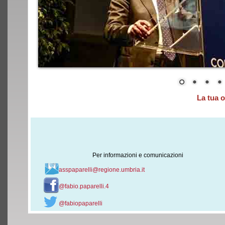
La tua 
Per informazioni e comunicazioni
asspaparelli@regione.umbria.it
@fabio.paparelli.4
@fabiopaparelli