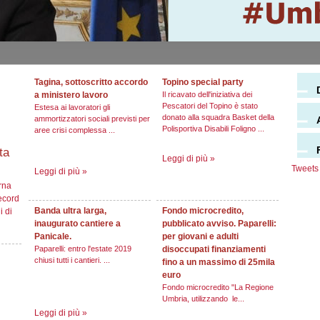
Tagina, sottoscritto accordo
Topino special party
a ministero lavoro
Il ricavato dell'iniziativa dei
Pescatori del Topino è stato
Estesa ai lavoratori gli
donato alla squadra Basket della
ammortizzatori sociali previsti per
Polisportiva Disabili Foligno ...
aree crisi complessa ...
ta
Leggi di più
»
Tweets 
Leggi di più
»
rna
ecord
Banda ultra larga,
Fondo microcredito,
i di
inaugurato cantiere a
pubblicato avviso. Paparelli:
Panicale.
per giovani e adulti
Paparelli: entro l'estate 2019
disoccupati finanziamenti
chiusi tutti i cantieri. ...
fino a un massimo di 25mila
euro
Fondo microcredito "La Regione
Umbria, utilizzando le...
Leggi di più
»