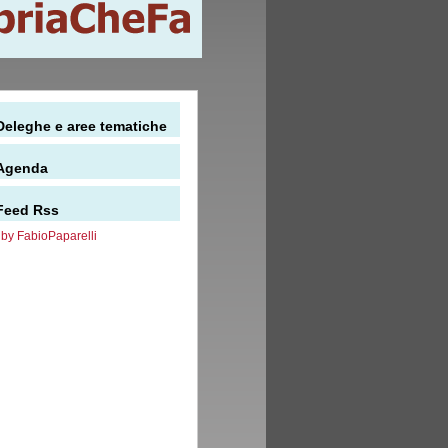
Deleghe e aree tematiche
Agenda
Feed Rss
by FabioPaparelli