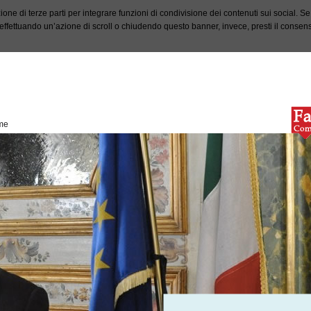
ione di terze parti per integrare funzioni di condivisione dei contenuti sui social. S
fettuando un’azione di scroll o chiudendo questo banner, invece, presti il consenso 
me