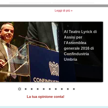
Leggi di più
»
Al Teatro Lyrick di
Assisi per
l'Assemblea
generale 2016 di
Confindustria
Umbria
La tua opinione conta!