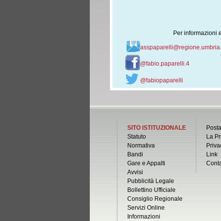
Per informazioni 
asspaparelli@regione.umbria.
@fabio.paparelli.4
@fabiopaparelli
SITO ISTITUZIONALE
Posta
Statuto
La Pr
Normativa
Priva
Bandi
Link
Gare e Appalti
Conta
Avvisi
Pubblicità Legale
Bollettino Ufficiale
Consiglio Regionale
Servizi Online
Informazioni