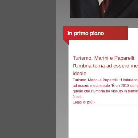
Turismo, Marini e Paparelli:
l'Umbria torna ad essere me
ideale
Turismo, Marini e Paparelli: l'Umbria to
ad essere meta ideale "È un 2018 da r
quello che l'Umbria ha vissuto in termin
flussi...
Leggi di più
»