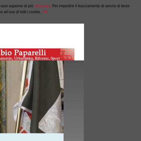
e vuoi saperne di più
clicca qui
. Per impedire il tracciamento di servizi di terze
all’uso di tutti i cookie.
OK
Salta al Contenuto