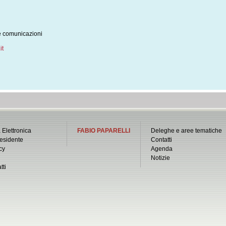
e comunicazioni
it
 Elettronica
FABIO PAPARELLI
Deleghe e aree tematiche
esidente
Contatti
cy
Agenda
Notizie
tti